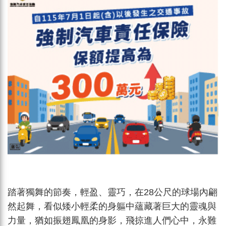
踏著獨舞的節奏，輕盈、靈巧，在28公尺的球場內翩
然起舞，看似矮小輕柔的身軀中蘊藏著巨大的靈魂與
力量，猶如振翅鳳凰的身影，飛掠進人們心中，永難