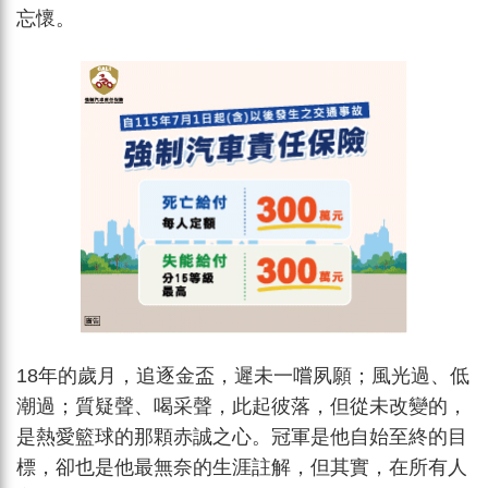
忘懷。
18年的歲月，追逐金盃，遲未一嚐夙願；風光過、低
潮過；質疑聲、喝采聲，此起彼落，但從未改變的，
是熱愛籃球的那顆赤誠之心。冠軍是他自始至終的目
標，卻也是他最無奈的生涯註解，但其實，在所有人