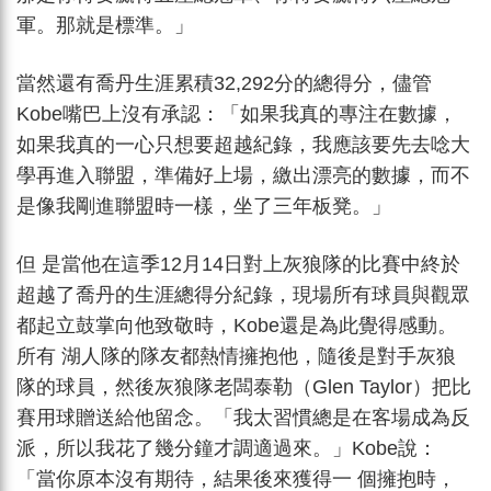
軍。那就是標準。」
當然還有喬丹生涯累積32,292分的總得分，儘管
Kobe嘴巴上沒有承認：「如果我真的專注在數據，
如果我真的一心只想要超越紀錄，我應該要先去唸大
學再進入聯盟，準備好上場，繳出漂亮的數據，而不
是像我剛進聯盟時一樣，坐了三年板凳。」
但 是當他在這季12月14日對上灰狼隊的比賽中終於
超越了喬丹的生涯總得分紀錄，現場所有球員與觀眾
都起立鼓掌向他致敬時，Kobe還是為此覺得感動。
所有 湖人隊的隊友都熱情擁抱他，隨後是對手灰狼
隊的球員，然後灰狼隊老闆泰勒（Glen Taylor）把比
賽用球贈送給他留念。「我太習慣總是在客場成為反
派，所以我花了幾分鐘才調適過來。」Kobe說：
「當你原本沒有期待，結果後來獲得一 個擁抱時，