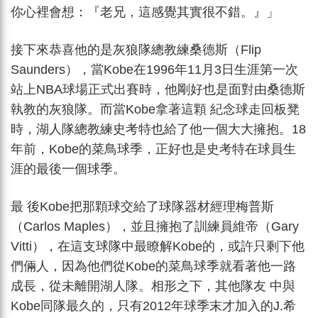
你心裡會想：『老兄，這感覺其實很不錯。』」
接下來恭喜他的是灰狼隊總教練桑德斯（Flip
Saunders），當Kobe在1996年11月3日生涯第一次
站上NBA球場正式出賽時，他剛好也是面對由桑德斯
執教的灰狼隊。而當Kobe拿著這顆 紀念球走回板凳
時，湖人隊總教練史考特也給了他一個大大擁抱。18
年前，Kobe的菜鳥球季，正好也是史考特在球員生
涯的最後一個球季。
最 後Kobe把那顆球交給了球隊器材經理梅普斯
（Carlos Maples），並且擁抱了訓練員維帝（Gary
Vitti），在這支球隊中最瞭解Kobe的，或許只剩下他
們倆人，因為他們從Kobe的菜鳥球季就看著他一路
成長，從未離開湖人隊。相形之下，其他隊友 中與
Kobe同隊最久的，只有2012年球季末才加入的J.希