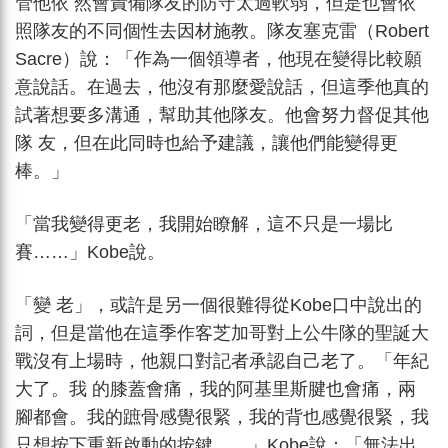
管他依 然會責備隊友的防守太過軟弱，但是也會依
照隊友的不同個性去因材施教。隊友塞克雷（Robert
Sacre）說：「作為一個領導者，他現在變得比較願
意說話。在過去，他沒有那麼愛說話，但這季他真的
試著想要多溝通，幫助其他隊友。他會努力督促其他
隊 友，但在此同時也給予建議，讓他們能變得更
棒。」
「當我變得更老，我開始瞭解，這不只是一場比
賽……」Kobe說。
「變 老」，或許是另一個很難得從Kobe口中說出的
詞，但是當他在這季作客芝加哥對上公牛隊的聖誕大
戰沒有上場時，他親口對記者承認自己老了。「年紀
大了。我 的膝蓋會痛，我的阿基里斯腱也會痛，兩
腳都會。我的蹠骨感覺很緊，我的背也感覺很緊，我
只想按下重新啟動的按鍵……」Kobe說：「無法出