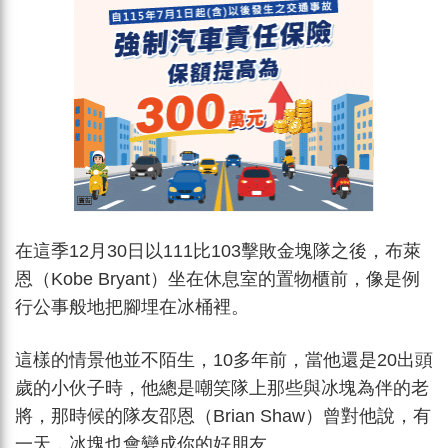
在這季12月30日以111比103擊敗金塊隊之後，布萊
恩（Kobe Bryant）坐在休息室的置物櫃前，像是例
行公事般地把腳埋在冰桶裡。
這樣的情景他並不陌生，10多年前，當他還是20出頭
歲的小伙子時，他總是嘲笑隊上那些與冰塊為伴的老
將，那時候的隊友邵恩（Brian Shaw）曾對他說，有
一天，冰塊也會變成你的好朋友。