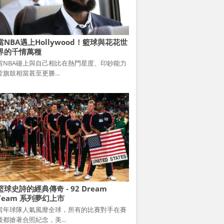
當NBA遇上Hollywood！籃球與花花世
界的千情萬種
當NBA碰上與自己相比在熱門星度、印鈔能力
皆旗鼓相當甚至更勝...
籃球史詩的經典傳奇 - 92 Dream
Team 系列夢幻上市
當年球隊人氣風靡全球，所有的比賽對手在賽
後都搶著合照紀念，美...