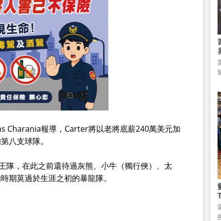
ms Charania報導，Carter將以老將底薪240萬美元加
的第八支球隊。
效力於國王隊，在此之前還待過灰熊、小牛（獨行俠）、太
的時期莫過於生涯之初的暴龍隊。