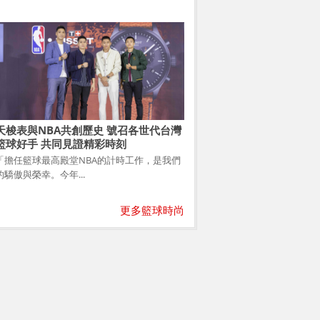
天梭表與NBA共創歷史 號召各世代台灣
籃球好手 共同見證精彩時刻
「擔任籃球最高殿堂NBA的計時工作，是我們
的驕傲與榮幸。今年...
更多籃球時尚