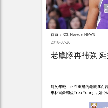
首頁
»
XXL News
»
NEWS
2018-07-26
老鷹隊再補強 延攬
對於年輕、正在重建的老鷹隊而
來林書豪輔佐Trea Young，如今球