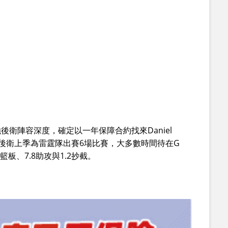
強後衛陣容深度，確定以一年保障合約找來Daniel
7吋的後衛上季為雷霆隊出賽6場比賽，大多數時間待在G
9籃板、7.8助攻與1.2抄截。