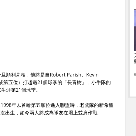
順利亮相，他將是自Robert Parish、Kevin
s後第四位（或第五位）打超過21個球季的「長青樹」，小牛隊的
樣迎來生涯第21個球季。
1998年以首輪第五順位進入聯盟時，老鷹隊的新希望
）根本還沒出生，如今兩人將成為隊友在場上並肩作戰。