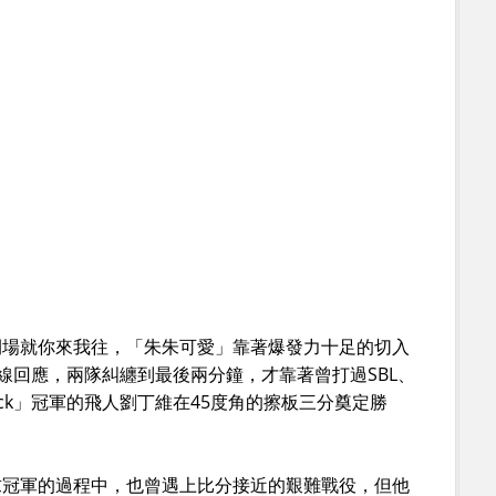
開場就你來我往，「朱朱可愛」靠著爆發力十足的切入
外線回應，兩隊糾纏到最後兩分鐘，才靠著曾打過SBL、
 the Rock」冠軍的飛人劉丁維在45度角的擦板三分奠定勝
求冠軍的過程中，也曾遇上比分接近的艱難戰役，但他