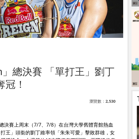
Reign」總決賽 「單打王」劉丁
奪冠！
瀏覽數：
2,530
三台灣區總決賽上周末（7/7、7/8）在台灣大學舊體育館熱血
單打王」頭銜的劉丁維率領「朱朱可愛」擊敗群雄，女