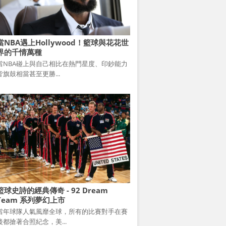
當NBA遇上Hollywood！籃球與花花世
界的千情萬種
當NBA碰上與自己相比在熱門星度、印鈔能力
皆旗鼓相當甚至更勝...
籃球史詩的經典傳奇 - 92 Dream
Team 系列夢幻上市
當年球隊人氣風靡全球，所有的比賽對手在賽
後都搶著合照紀念，美...