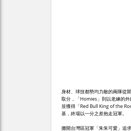
身材、球技都勢均力敵的兩隊從
取分，「Homies」則以老練的
並獲得「Red Bull King of
基，終場以一分之差抱走冠軍。
攤開台灣區冠軍「朱朱可愛」追