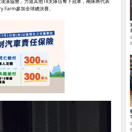
漢溪協會」力退其他18支隊伍奪下冠軍，兩隊將代表
y Farm參加全球總決賽。