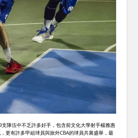
19支隊伍中不乏許多好手，包含前文化大學射手楊雅惠
，更有許多甲組球員與旅外CBA的球員共襄盛舉，最