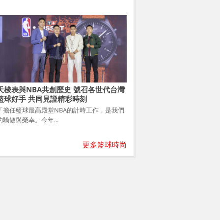
天梭表與NBA共創歷史 號召各世代台灣
籃球好手 共同見證精彩時刻
「擔任籃球最高殿堂NBA的計時工作，是我們
的驕傲與榮幸。今年...
更多籃球時尚