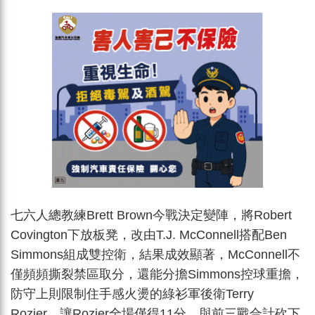
七六人總教練Brett Brown今戰決定變陣，將Robert
Covington下放板凳，改由T.J. McConnell搭配Ben
Simmons組成雙控衛，結果成效顯著，McConnell不
僅頻頻撕裂禁區取分，還能分擔Simmons控球重擔，
防守上則限制住手感火燙的綠衫軍後衛Terry
Rozier，讓Rozier全場僅得11分，與前三戰合計砍下