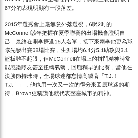
67分的表現明顯有一段落差。
2015年選秀會上毫無意外落選後，6呎2吋的
McConnell該年把握在夏季聯賽的出場機會證明自
己，最終在開季擠進15人名單，接下來兩季他更為球
隊先發出賽68場比賽，生涯場均6.4分5.1助攻與3.1
籃板雖不起眼，但McConnell在場上的拼鬥精神時常
能感染隊友甚至扭轉氣勢，回顧稍早的比賽，當他在
決勝節持球時，全場球迷都忘情高喊著「T.J.！
T.J.！」，他也用一次又一次的得分來回應球迷的期
待，Brown更稱讚他就代表整座城市的精神。