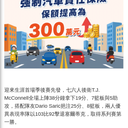
迎來生涯首場季後賽先發，七六人後衛T.J.
McConnell全場上陣38分鐘拿下19分、7籃板與5助
攻，搭配隊友Dario Saric挹注25分、8籃板，兩人優
異表現率隊以103比92擊退塞爾蒂克，取得系列賽第
一勝。